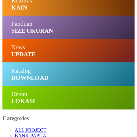
Kualitas
KAIN
Panduan
SIZE UKURAN
News
UPDATE
Katalog
DOWNLOAD
Denah
LOKASI
Categories
ALL PROJECT
BANK PAPUA