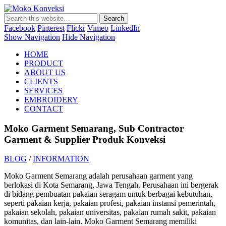
Moko Konveksi
Jasa Bordir Komputer & Seragam Custom
Facebook
Pinterest
Flickr
Vimeo
LinkedIn
Show Navigation
Hide Navigation
HOME
PRODUCT
ABOUT US
CLIENTS
SERVICES
EMBROIDERY
CONTACT
Moko Garment Semarang, Sub Contractor
Garment & Supplier Produk Konveksi
BLOG
/
INFORMATION
Moko Garment Semarang adalah perusahaan garment yang
berlokasi di Kota Semarang, Jawa Tengah. Perusahaan ini bergerak
di bidang pembuatan pakaian seragam untuk berbagai kebutuhan,
seperti pakaian kerja, pakaian profesi, pakaian instansi pemerintah,
pakaian sekolah, pakaian universitas, pakaian rumah sakit, pakaian
komunitas, dan lain-lain. Moko Garment Semarang memiliki