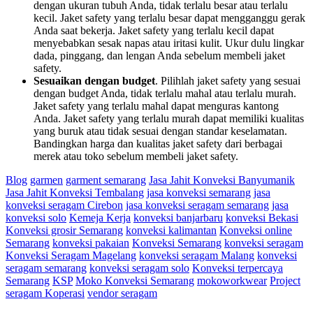
dengan ukuran tubuh Anda, tidak terlalu besar atau terlalu
kecil. Jaket safety yang terlalu besar dapat mengganggu gerak
Anda saat bekerja. Jaket safety yang terlalu kecil dapat
menyebabkan sesak napas atau iritasi kulit. Ukur dulu lingkar
dada, pinggang, dan lengan Anda sebelum membeli jaket
safety.
Sesuaikan dengan budget
. Pilihlah jaket safety yang sesuai
dengan budget Anda, tidak terlalu mahal atau terlalu murah.
Jaket safety yang terlalu mahal dapat menguras kantong
Anda. Jaket safety yang terlalu murah dapat memiliki kualitas
yang buruk atau tidak sesuai dengan standar keselamatan.
Bandingkan harga dan kualitas jaket safety dari berbagai
merek atau toko sebelum membeli jaket safety.
Blog
garmen
garment semarang
Jasa Jahit Konveksi Banyumanik
Jasa Jahit Konveksi Tembalang
jasa konveksi semarang
jasa
konveksi seragam Cirebon
jasa konveksi seragam semarang
jasa
konveksi solo
Kemeja Kerja
konveksi banjarbaru
konveksi Bekasi
Konveksi grosir Semarang
konveksi kalimantan
Konveksi online
Semarang
konveksi pakaian
Konveksi Semarang
konveksi seragam
Konveksi Seragam Magelang
konveksi seragam Malang
konveksi
seragam semarang
konveksi seragam solo
Konveksi terpercaya
Semarang
KSP
Moko Konveksi Semarang
mokoworkwear
Project
seragam Koperasi
vendor seragam