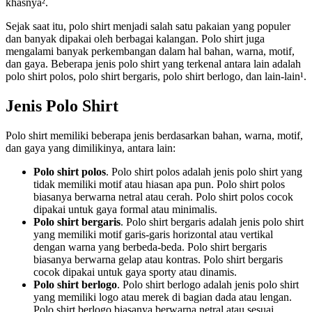
khasnya².
Sejak saat itu, polo shirt menjadi salah satu pakaian yang populer
dan banyak dipakai oleh berbagai kalangan. Polo shirt juga
mengalami banyak perkembangan dalam hal bahan, warna, motif,
dan gaya. Beberapa jenis polo shirt yang terkenal antara lain adalah
polo shirt polos, polo shirt bergaris, polo shirt berlogo, dan lain-lain¹.
Jenis Polo Shirt
Polo shirt memiliki beberapa jenis berdasarkan bahan, warna, motif,
dan gaya yang dimilikinya, antara lain:
Polo shirt polos
. Polo shirt polos adalah jenis polo shirt yang
tidak memiliki motif atau hiasan apa pun. Polo shirt polos
biasanya berwarna netral atau cerah. Polo shirt polos cocok
dipakai untuk gaya formal atau minimalis.
Polo shirt bergaris
. Polo shirt bergaris adalah jenis polo shirt
yang memiliki motif garis-garis horizontal atau vertikal
dengan warna yang berbeda-beda. Polo shirt bergaris
biasanya berwarna gelap atau kontras. Polo shirt bergaris
cocok dipakai untuk gaya sporty atau dinamis.
Polo shirt berlogo
. Polo shirt berlogo adalah jenis polo shirt
yang memiliki logo atau merek di bagian dada atau lengan.
Polo shirt berlogo biasanya berwarna netral atau sesuai