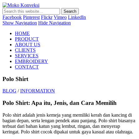
Moko Konveksi
Jasa Bordir Komputer & Seragam Custom
Facebook
Pinterest
Flickr
Vimeo
LinkedIn
Show Navigation
Hide Navigation
HOME
PRODUCT
ABOUT US
CLIENTS
SERVICES
EMBROIDERY
CONTACT
Polo Shirt
BLOG
/
INFORMATION
Polo Shirt: Apa itu, Jenis, dan Cara Memilih
Polo shirt adalah jenis kemeja yang memiliki kerah dan kancing di
bagian depan, serta lengan pendek atau panjang. Polo shirt biasanya
terbuat dari bahan katun yang lembut, ringan, dan menyerap
keringat. Polo shirt cocok dipakai untuk gaya kasual atau olahraga.