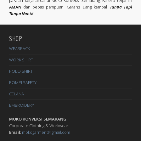
pakaian kerja anda di Moko Konveksi Semarang, Karena terjamin
AMAN
dan bebas penipuan. Garansi uang kembali
Tanpa Tapi
Tanpa Nanti!
SHOP
WEARPACK
WORK SHIRT
POLO SHIRT
ROMPI SAFETY
CELANA
EMBROIDERY
MOKO KONVEKSI SEMARANG
Corporate Clothing & Workwear
Email:
mokogarment@gmail.com