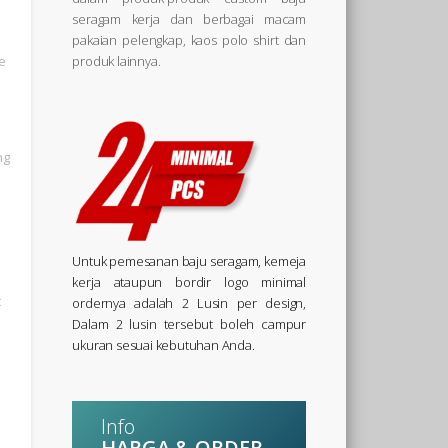
seragam kerja dan berbagai macam
pakaian pelengkap, kaos polo shirt dan
e
produk lainnya.
ng
Untuk pemesanan baju seragam, kemeja
kerja ataupun bordir logo minimal
t
ordernya adalah 2 Lusin per design,
Dalam 2 lusin tersebut boleh campur
ukuran sesuai kebutuhan Anda.
Info
HARGA & ORDER