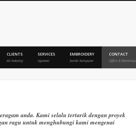
veksi
CLIENTS
SERVICES
EMBROIDERY
CONTACT
All Industry
layanan
bordir komputer
Office & Workshop
seragam anda.
Kami selalu tertarik dengan proyek
angan ragu untuk menghubungi kami mengenai