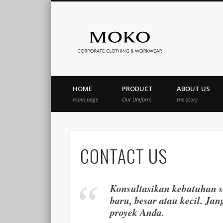
Moko Kon
book
Pinterest
Flickr
Vimeo
LinkedIn
Jasa Bordir Komputer & Seragam Custom
HOME
PRODUCT
ABOUT US
main page
Our Uniform
the story
CONTACT US
Konsultasikan kebutuhan 
baru, besar atau kecil. J
proyek Anda.