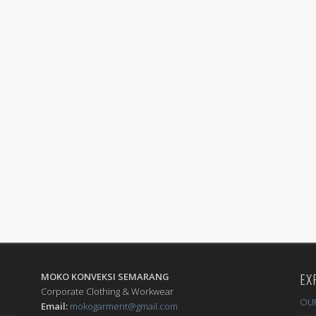
MOKO KONVEKSI SEMARANG
EX
Corporate Clothing & Workwear
OU
Email:
mokogarment@gmail.com