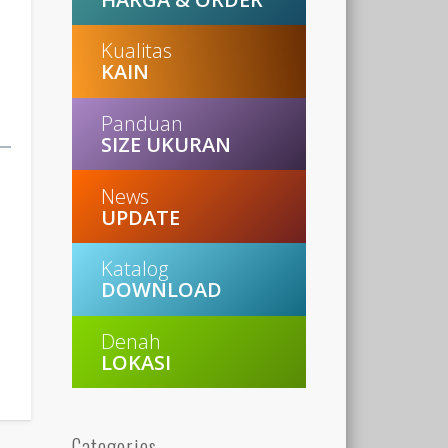
Kualitas
KAIN
Panduan
SIZE UKURAN
News
UPDATE
Katalog
DOWNLOAD
Denah
LOKASI
Categories