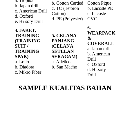
a. Tropikal
b. Cotton Carded
Cotton Pique
b. Japan drill
c. TC (Tetoron
b. Lacoste PE
c. American Drill
Cotton)
c. Lacoste
d. Oxford
d. PE (Polyester)
CVC
e. Hi-sofy Drill
6.
4. JAKET,
WEARPACK
TRAINING
5. CELANA
&
(TRAINING
PANJANG
COVERALL
SUIT /
(CELANA
a. Japan drill
TRAINING
SETELAN
b. American
SPAK)
.
SERAGAM)
Drill
a. Lotto
a. Atletico
c. Oxford
b. Diadora
b. San Macho
d. Hi-sofy
c. Mikro Fiber
Drill
SAMPLE KUALITAS BAHAN