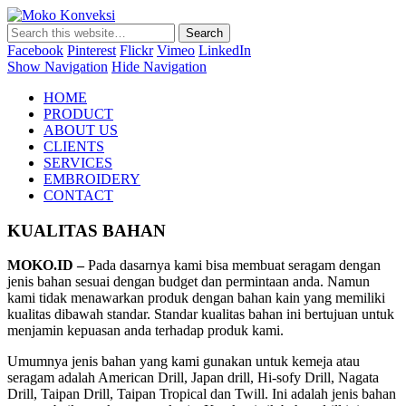
Moko Konveksi
Jasa Bordir Komputer & Seragam Custom
Facebook
Pinterest
Flickr
Vimeo
LinkedIn
Show Navigation
Hide Navigation
HOME
PRODUCT
ABOUT US
CLIENTS
SERVICES
EMBROIDERY
CONTACT
KUALITAS BAHAN
MOKO.ID –
Pada dasarnya kami bisa membuat seragam dengan
jenis bahan sesuai dengan budget dan permintaan anda. Namun
kami tidak menawarkan produk dengan bahan kain yang memiliki
kualitas dibawah standar. Standar kualitas bahan ini bertujuan untuk
menjamin kepuasan anda terhadap produk kami.
Umumnya jenis bahan yang kami gunakan untuk kemeja atau
seragam adalah American Drill, Japan drill, Hi-sofy Drill, Nagata
Drill, Taipan Drill, Taipan Tropical dan Twill. Ini adalah jenis bahan