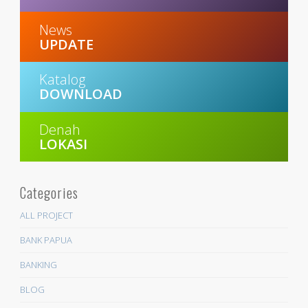
News
UPDATE
Katalog
DOWNLOAD
Denah
LOKASI
Categories
ALL PROJECT
BANK PAPUA
BANKING
BLOG