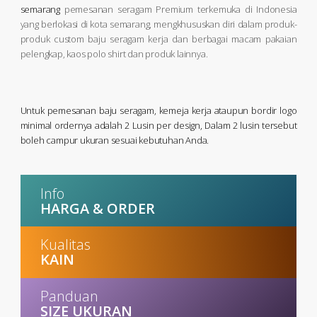
semarang
pemesanan seragam Premium terkemuka di Indonesia
yang berlokasi di kota semarang, mengkhususkan diri dalam produk-
produk custom baju seragam kerja dan berbagai macam pakaian
pelengkap, kaos polo shirt dan produk lainnya.
Untuk pemesanan baju seragam, kemeja kerja ataupun bordir logo
minimal ordernya adalah 2 Lusin per design, Dalam 2 lusin tersebut
boleh campur ukuran sesuai kebutuhan Anda.
Info
HARGA & ORDER
Kualitas
KAIN
Panduan
SIZE UKURAN