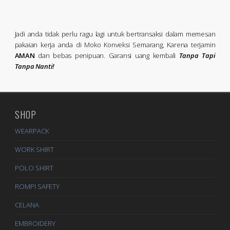
Jadi anda tidak perlu ragu lagi untuk bertransaksi dalam memesan
pakaian kerja anda di Moko Konveksi Semarang, Karena terjamin
AMAN
dan bebas penipuan. Garansi uang kembali
Tanpa Tapi
Tanpa Nanti!
SHOP
WEARPACK
WORK SHIRT
POLO SHIRT
ROMPI SAFETY
CELANA
EMBROIDERY