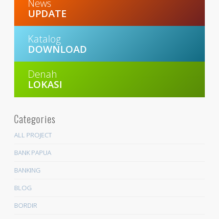
News
UPDATE
Katalog
DOWNLOAD
Denah
LOKASI
Categories
ALL PROJECT
BANK PAPUA
BANKING
BLOG
BORDIR