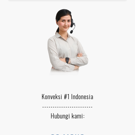
Konveksi #1 Indonesia
------------------------
Hubungi kami: