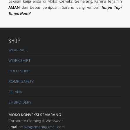
pakaian kerja anda di Moko Konveksi Semarang, Karena terjamin
AMAN
dan bebas penipuan. Garansi uang kembali
Tanpa Tapi
Tanpa Nanti!
SHOP
WEARPACK
WORK SHIRT
POLO SHIRT
ROMPI SAFETY
CELANA
EMBROIDERY
MOKO KONVEKSI SEMARANG
Corporate Clothing & Workwear
Email:
mokogarment@gmail.com