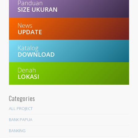
Panduan
SIZE UKURAN
News
UPDATE
Katalog
DOWNLOAD
Denah
LOKASI
Categories
ALL PROJECT
BANK PAPUA
BANKING