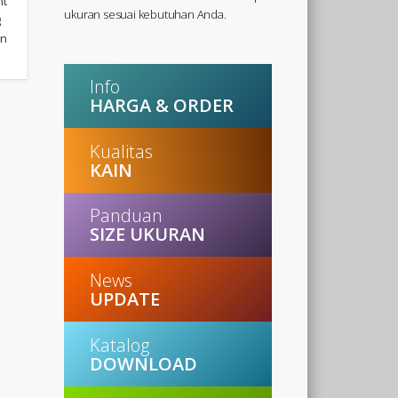
nt
ukuran sesuai kebutuhan Anda.
g
an
Info
HARGA & ORDER
Kualitas
KAIN
Panduan
SIZE UKURAN
News
UPDATE
Katalog
DOWNLOAD