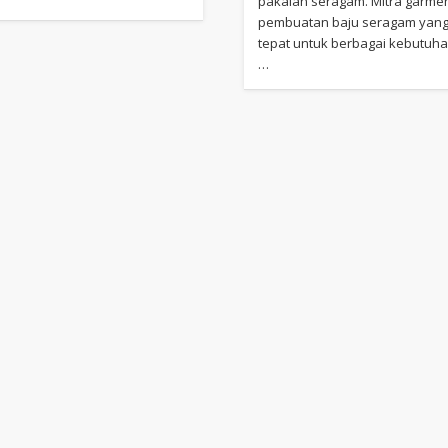
pakaian seragam. Mitra garme
pembuatan baju seragam yan
tepat untuk berbagai kebutuh
…