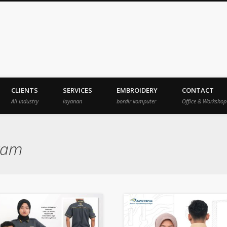
veksi
CLIENTS
SERVICES
EMBROIDERY
CONTACT
All Industry
layanan
bordir komputer
Office & Workshop
gam