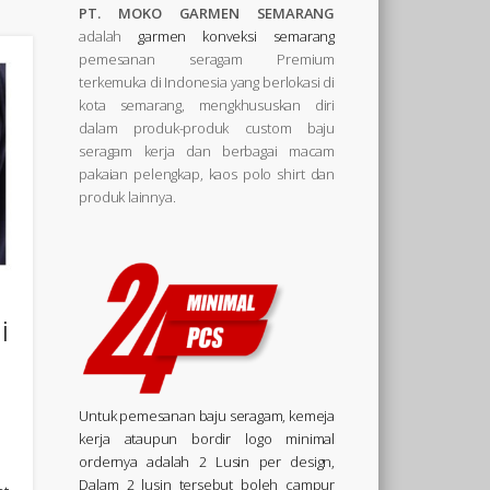
PT. MOKO GARMEN SEMARANG
adalah
garmen konveksi semarang
pemesanan seragam Premium
terkemuka di Indonesia yang berlokasi di
kota semarang, mengkhususkan diri
dalam produk-produk custom baju
seragam kerja dan berbagai macam
pakaian pelengkap, kaos polo shirt dan
produk lainnya.
i
Untuk pemesanan baju seragam, kemeja
kerja ataupun bordir logo minimal
ordernya adalah 2 Lusin per design,
Dalam 2 lusin tersebut boleh campur