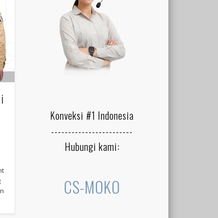
i
Konveksi #1 Indonesia
------------------------
Hubungi kami:
nt
CS-MOKO
g
an