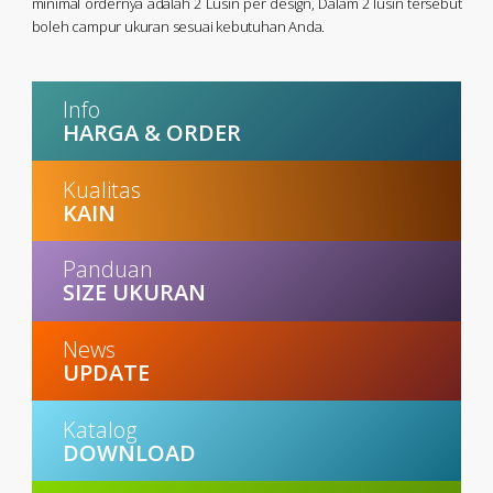
minimal ordernya adalah 2 Lusin per design, Dalam 2 lusin tersebut
boleh campur ukuran sesuai kebutuhan Anda.
Info
HARGA & ORDER
Kualitas
KAIN
Panduan
SIZE UKURAN
News
UPDATE
Katalog
DOWNLOAD