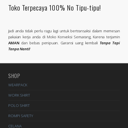
Toko Terpecaya 100% No Tipu-tipu!
Jadi anda tidak perlu ragu lagi untuk bertransaksi dalam memesan
pakaian kerja anda di Moko Konveksi Semarang, Karena terjamin
AMAN
dan bebas penipuan. Garansi uang kembali
Tanpa Tapi
Tanpa Nanti!
SHOP
WEARPACK
WORK SHIRT
POLO SHIRT
ROMPI SAFETY
CELANA