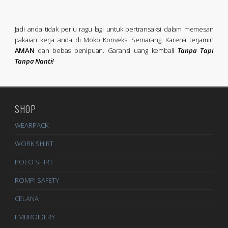
Jadi anda tidak perlu ragu lagi untuk bertransaksi dalam memesan
pakaian kerja anda di Moko Konveksi Semarang, Karena terjamin
AMAN
dan bebas penipuan. Garansi uang kembali
Tanpa Tapi
Tanpa Nanti!
SHOP
WEARPACK
WORK SHIRT
POLO SHIRT
ROMPI SAFETY
CELANA
EMBROIDERY