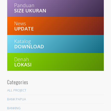
Panduan
SIZE UKURAN
News
UPDATE
Katalog
DOWNLOAD
Denah
LOKASI
Categories
ALL PROJECT
BANK PAPUA
BANKING