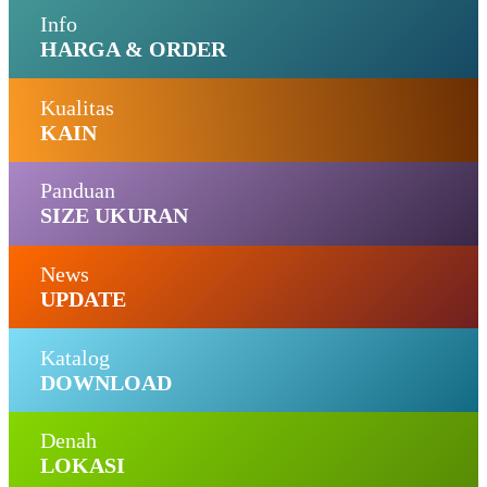
Info
HARGA & ORDER
Kualitas
KAIN
Panduan
SIZE UKURAN
News
UPDATE
Katalog
DOWNLOAD
Denah
LOKASI