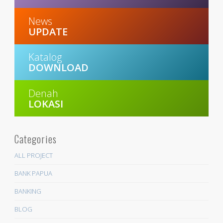
News
UPDATE
Katalog
DOWNLOAD
Denah
LOKASI
Categories
ALL PROJECT
BANK PAPUA
BANKING
BLOG