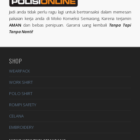
Jadi anda tidak perlu ragu lagi untuk bertransaksi dalam memesan
pakaian kerja anda di Moko Konveksi Semarang, Karena terjamin
AMAN
dan bebas penipuan. Garansi uang kembali
Tanpa Tapi
Tanpa Nanti!
SHOP
WEARPACK
WORK SHIRT
POLO SHIRT
ROMPI SAFETY
CELANA
EMBROIDERY