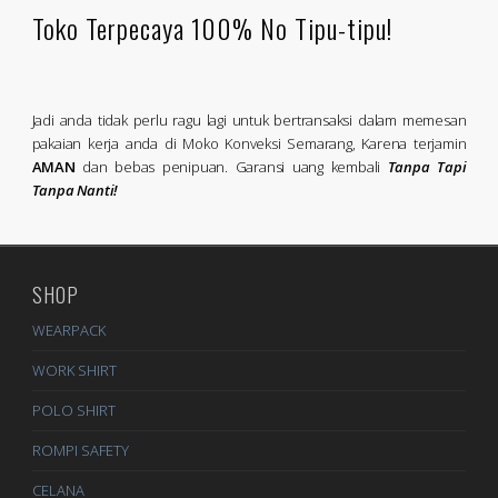
Toko Terpecaya 100% No Tipu-tipu!
Jadi anda tidak perlu ragu lagi untuk bertransaksi dalam memesan
pakaian kerja anda di Moko Konveksi Semarang, Karena terjamin
AMAN
dan bebas penipuan. Garansi uang kembali
Tanpa Tapi
Tanpa Nanti!
SHOP
WEARPACK
WORK SHIRT
POLO SHIRT
ROMPI SAFETY
CELANA