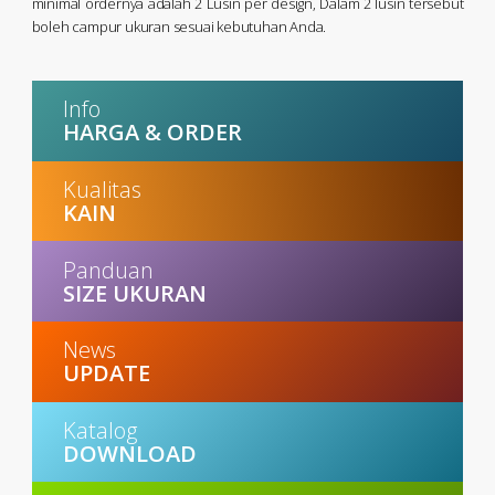
minimal ordernya adalah 2 Lusin per design, Dalam 2 lusin tersebut
boleh campur ukuran sesuai kebutuhan Anda.
Info
HARGA & ORDER
Kualitas
KAIN
Panduan
SIZE UKURAN
News
UPDATE
Katalog
DOWNLOAD