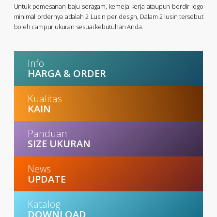
Untuk pemesanan baju seragam, kemeja kerja ataupun bordir logo
minimal ordernya adalah 2 Lusin per design, Dalam 2 lusin tersebut
boleh campur ukuran sesuai kebutuhan Anda.
Info
HARGA & ORDER
Kualitas
KAIN
Panduan
SIZE UKURAN
News
UPDATE
Katalog
DOWNLOAD