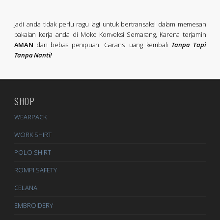
Jadi anda tidak perlu ragu lagi untuk bertransaksi dalam memesan
pakaian kerja anda di Moko Konveksi Semarang, Karena terjamin
AMAN
dan bebas penipuan. Garansi uang kembali
Tanpa Tapi
Tanpa Nanti!
SHOP
WEARPACK
WORK SHIRT
POLO SHIRT
ROMPI SAFETY
CELANA
EMBROIDERY