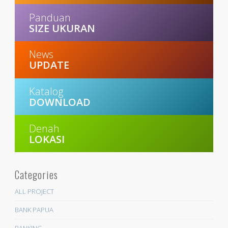
Panduan
SIZE UKURAN
News
UPDATE
Katalog
DOWNLOAD
Denah
LOKASI
Categories
ALL PROJECT
BANK PAPUA