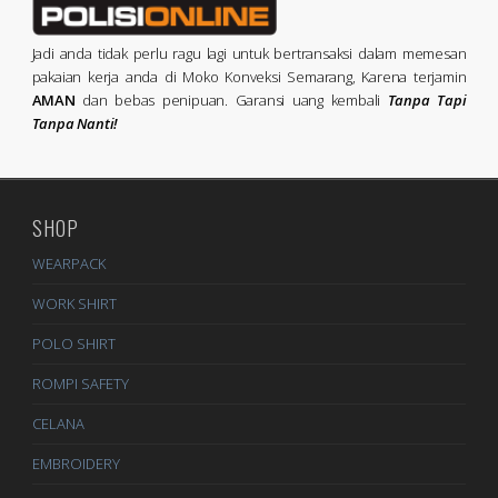
Jadi anda tidak perlu ragu lagi untuk bertransaksi dalam memesan
pakaian kerja anda di Moko Konveksi Semarang, Karena terjamin
AMAN
dan bebas penipuan. Garansi uang kembali
Tanpa Tapi
Tanpa Nanti!
SHOP
WEARPACK
WORK SHIRT
POLO SHIRT
ROMPI SAFETY
CELANA
EMBROIDERY