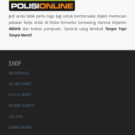
Jadi anda tidak perlu ragu lagi untuk bertransaksi dalam memesan
pakaian kerja anda di Moko Konveksi Semarang, Karena terjamin
AMAN
dan bebas penipuan. Garansi uang kembali
Tanpa Tapi
Tanpa Nanti!
SHOP
WEARPACK
WORK SHIRT
POLO SHIRT
ROMPI SAFETY
CELANA
EMBROIDERY