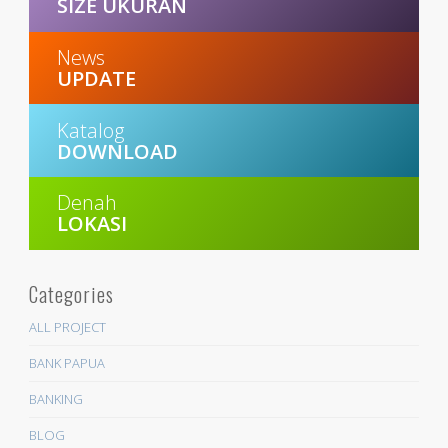
SIZE UKURAN
News
UPDATE
Katalog
DOWNLOAD
Denah
LOKASI
Categories
ALL PROJECT
BANK PAPUA
BANKING
BLOG