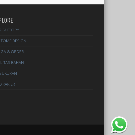
PLORE
R FACTORY
STOME DESIGN
RGA & ORDER
LITAS BAHAN
E UKURAN
O KARIER