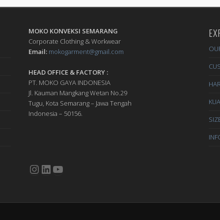
MOKO KONVEKSI SEMARANG
EX
Corporate Clothing & Workwear
OU
Email:
mokogarment@gmail.com
CU
HEAD OFFICE & FACTORY :
PT. MOKO GAYA INDONESIA
HA
Jl. Kauman Mangkang Wetan No.29
KUA
Tugu, Kota Semarang – Jawa Tengah
Indonesia – 50156.
SIZ
INF
Instagram
LinkedIn
YouTube