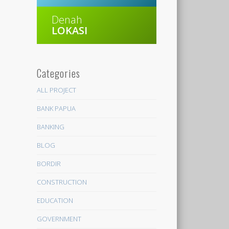
Denah
LOKASI
Categories
ALL PROJECT
BANK PAPUA
BANKING
BLOG
BORDIR
CONSTRUCTION
EDUCATION
GOVERNMENT