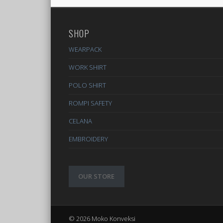
SHOP
WEARPACK
WORK SHIRT
POLO SHIRT
ROMPI SAFETY
CELANA
EMBROIDERY
OUR STORE
© 2026 Moko Konveksi