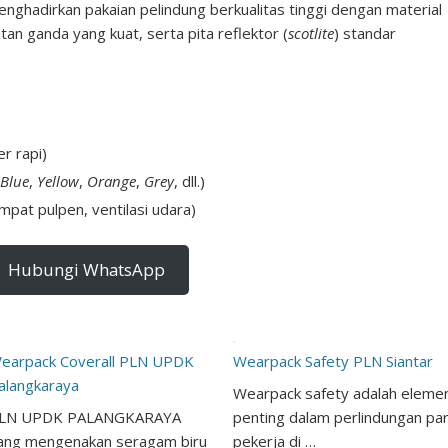
enghadirkan pakaian pelindung berkualitas tinggi dengan material
hitan ganda yang kuat, serta pita reflektor (
scotlite
) standar
r rapi)
 Blue
,
Yellow
,
Orange
,
Grey
, dll.)
empat pulpen, ventilasi udara)
Hubungi WhatsApp
earpack Coverall PLN UPDK
Wearpack Safety PLN Siantar
alangkaraya
Wearpack safety adalah eleme
LN UPDK PALANGKARAYA
penting dalam perlindungan pa
ang mengenakan seragam biru
pekerja di …