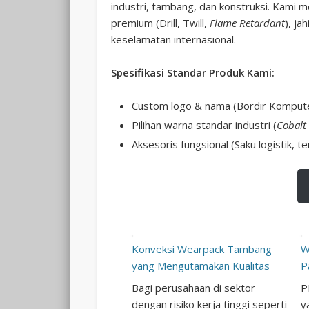
industri, tambang, dan konstruksi. Kami m
premium (Drill, Twill,
Flame Retardant
), ja
keselamatan internasional.
Spesifikasi Standar Produk Kami:
Custom logo & nama (Bordir Kompute
Pilihan warna standar industri (
Cobalt
Aksesoris fungsional (Saku logistik, t
Konveksi Wearpack Tambang
W
yang Mengutamakan Kualitas
P
Bagi perusahaan di sektor
P
dengan risiko kerja tinggi seperti
y