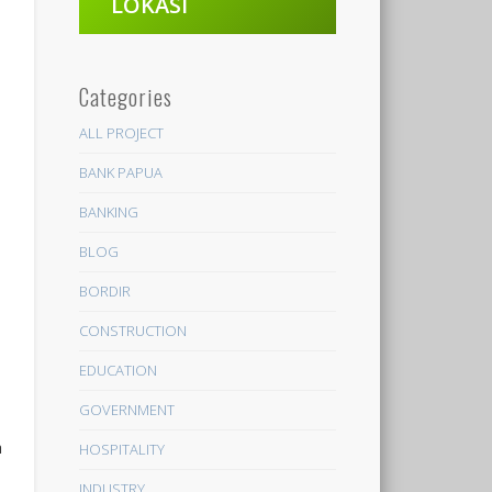
LOKASI
Categories
ALL PROJECT
BANK PAPUA
BANKING
BLOG
BORDIR
CONSTRUCTION
EDUCATION
GOVERNMENT
a
HOSPITALITY
INDUSTRY