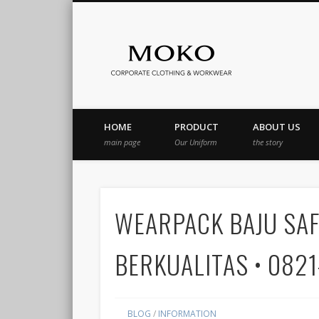
Moko Kon
book
Pinterest
Flickr
Vimeo
LinkedIn
Jasa Bordir Komputer & Seragam Custom
HOME
PRODUCT
ABOUT US
main page
Our Uniform
the story
WEARPACK BAJU SAF
BERKUALITAS • 08
BLOG
/
INFORMATION