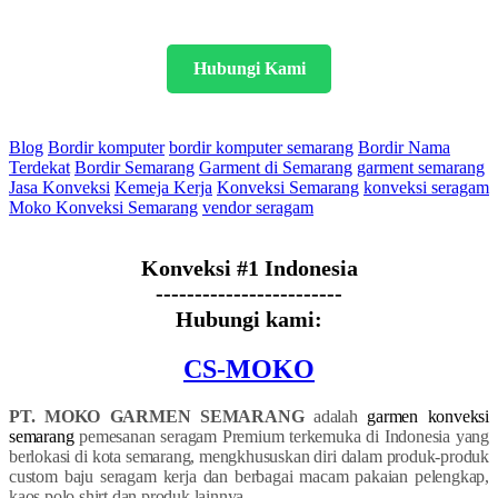
Seragam Anda
Hubungi Kami
Blog
Bordir komputer
bordir komputer semarang
Bordir Nama
Terdekat
Bordir Semarang
Garment di Semarang
garment semarang
Jasa Konveksi
Kemeja Kerja
Konveksi Semarang
konveksi seragam
Moko Konveksi Semarang
vendor seragam
Konveksi #1 Indonesia
------------------------
Hubungi kami:
CS-MOKO
PT. MOKO GARMEN SEMARANG
adalah
garmen konveksi
semarang
pemesanan seragam Premium terkemuka di Indonesia yang
berlokasi di kota semarang, mengkhususkan diri dalam produk-produk
custom baju seragam kerja dan berbagai macam pakaian pelengkap,
kaos polo shirt dan produk lainnya.