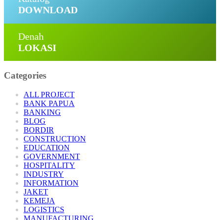
DOWNLOAD
Denah
LOKASI
Categories
ALL PROJECT
BANK PAPUA
BANKING
BLOG
BORDIR
CONSTRUCTION
EDUCATION
GOVERNMENT
HOSPITALITY
INDUSTRY
INFORMATION
JAKET
KEMEJA
LOGISTICS
MANUFACTURING