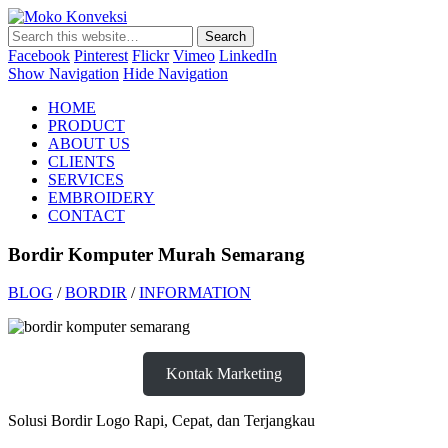
Moko Konveksi
Jasa Bordir Komputer & Seragam Custom
Facebook
Pinterest
Flickr
Vimeo
LinkedIn
Show Navigation
Hide Navigation
HOME
PRODUCT
ABOUT US
CLIENTS
SERVICES
EMBROIDERY
CONTACT
Bordir Komputer Murah Semarang
BLOG
/
BORDIR
/
INFORMATION
Kontak Marketing
Solusi Bordir Logo Rapi, Cepat, dan Terjangkau