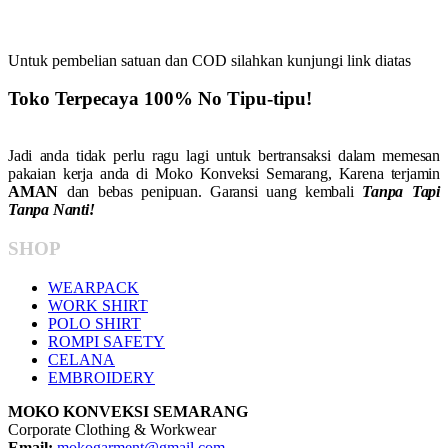
Untuk pembelian satuan dan COD silahkan kunjungi link diatas
Toko Terpecaya 100% No Tipu-tipu!
Jadi anda tidak perlu ragu lagi untuk bertransaksi dalam memesan
pakaian kerja anda di Moko Konveksi Semarang, Karena terjamin
AMAN
dan bebas penipuan. Garansi uang kembali
Tanpa Tapi
Tanpa Nanti!
SHOP
WEARPACK
WORK SHIRT
POLO SHIRT
ROMPI SAFETY
CELANA
EMBROIDERY
MOKO KONVEKSI SEMARANG
Corporate Clothing & Workwear
Email:
mokogarment@gmail.com