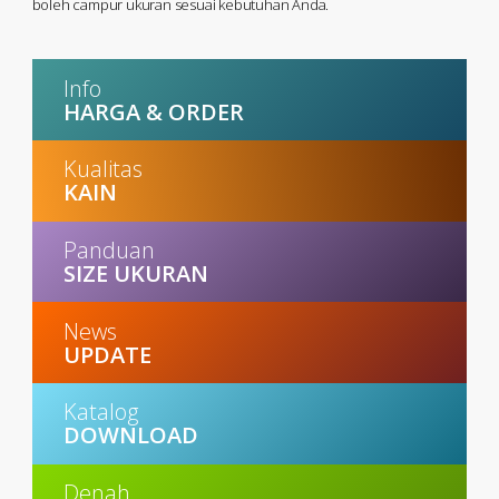
boleh campur ukuran sesuai kebutuhan Anda.
Info
HARGA & ORDER
Kualitas
KAIN
Panduan
SIZE UKURAN
News
UPDATE
Katalog
DOWNLOAD
Denah