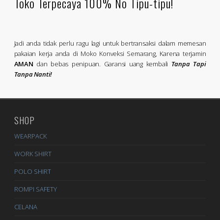
Toko Terpecaya 100% No Tipu-tipu!
Jadi anda tidak perlu ragu lagi untuk bertransaksi dalam memesan
pakaian kerja anda di Moko Konveksi Semarang, Karena terjamin
AMAN
dan bebas penipuan. Garansi uang kembali
Tanpa Tapi
Tanpa Nanti!
SHOP
WEARPACK
WORK SHIRT
POLO SHIRT
ROMPI SAFETY
CELANA