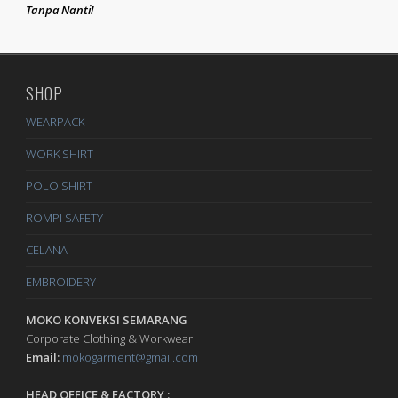
Tanpa Nanti!
SHOP
WEARPACK
WORK SHIRT
POLO SHIRT
ROMPI SAFETY
CELANA
EMBROIDERY
MOKO KONVEKSI SEMARANG
Corporate Clothing & Workwear
Email:
mokogarment@gmail.com
HEAD OFFICE & FACTORY :