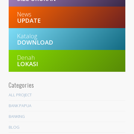
News
UPDATE
Katalog
DOWNLOAD
Denah
LOKASI
Categories
ALL PROJECT
BANK PAPUA
BANKING
BLOG